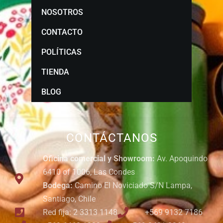
NOSOTROS
CONTACTO
POLÍTICAS
TIENDA
BLOG
CONTÁCTANOS
Oficina comercial y Showroom:
Av. Apoquindo
6410 of 1006, Las Condes
Bodega:
Camino El Noviciado S/N Lampa,
Santiago, Chile
Red fija: 2 3313 1148
+569 9132 7186