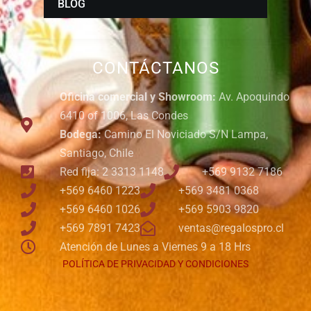
BLOG
CONTÁCTANOS
Oficina comercial y Showroom:
Av. Apoquindo
6410 of 1006, Las Condes
Bodega:
Camino El Noviciado S/N Lampa,
Santiago, Chile
Red fija: 2 3313 1148
+569 9132 7186
+569 6460 1223
+569 3481 0368
+569 6460 1026
+569 5903 9820
+569 7891 7423
ventas@regalospro.cl
Atención de Lunes a Viernes 9 a 18 Hrs
POLÍTICA DE PRIVACIDAD Y CONDICIONES