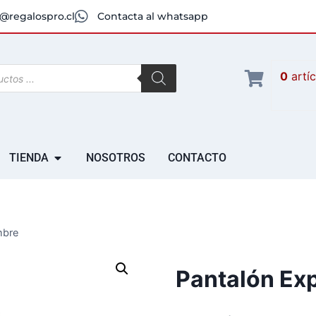
@regalospro.cl
Contacta al whatsapp
0
artí
TIENDA
NOSOTROS
CONTACTO
mbre
Pantalón Ex