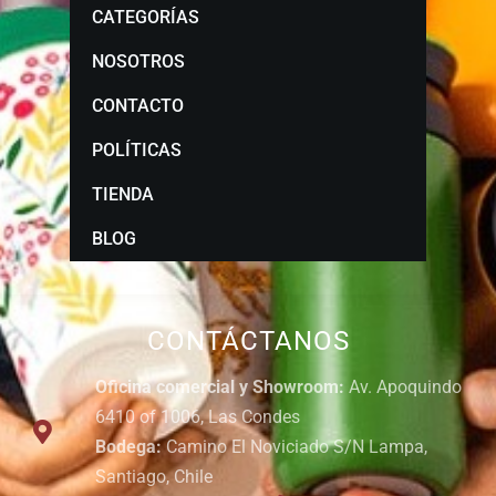
CATEGORÍAS
NOSOTROS
CONTACTO
POLÍTICAS
TIENDA
BLOG
CONTÁCTANOS
Oficina comercial y Showroom:
Av. Apoquindo
6410 of 1006, Las Condes
Bodega:
Camino El Noviciado S/N Lampa,
Santiago, Chile