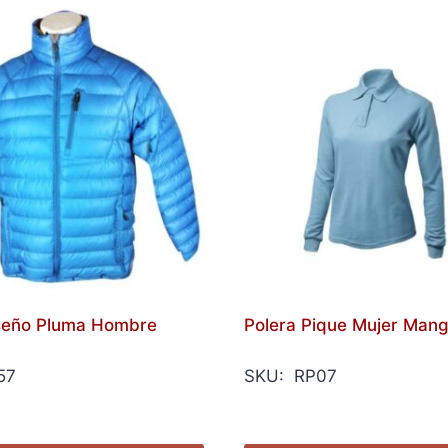
seño Pluma Hombre
Polera Pique Mujer Man
57
SKU: RP07