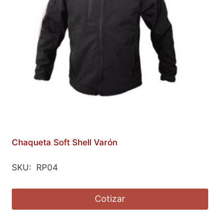
Chaqueta Soft Shell Varón
SKU: RP04
Cotizar