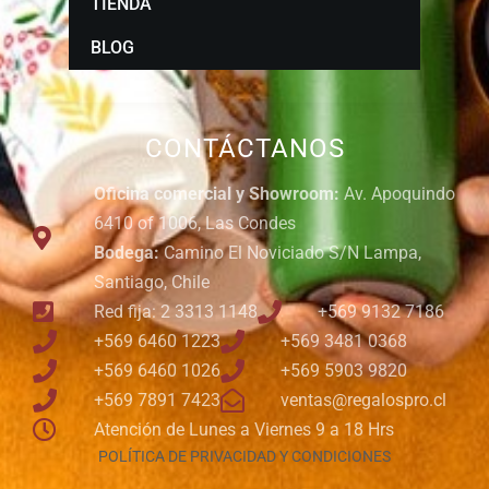
TIENDA
BLOG
CONTÁCTANOS
Oficina comercial y Showroom:
Av. Apoquindo
6410 of 1006, Las Condes
Bodega:
Camino El Noviciado S/N Lampa,
Santiago, Chile
Red fija: 2 3313 1148
+569 9132 7186
+569 6460 1223
+569 3481 0368
+569 6460 1026
+569 5903 9820
+569 7891 7423
ventas@regalospro.cl
Atención de Lunes a Viernes 9 a 18 Hrs
POLÍTICA DE PRIVACIDAD Y CONDICIONES