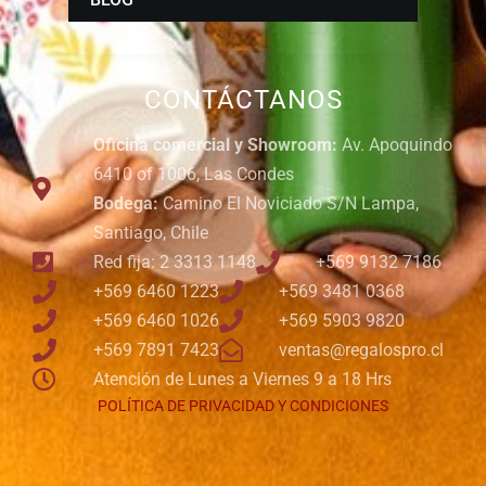
CONTÁCTANOS
Oficina comercial y Showroom:
Av. Apoquindo
6410 of 1006, Las Condes
Bodega:
Camino El Noviciado S/N Lampa,
Santiago, Chile
Red fija: 2 3313 1148
+569 9132 7186
+569 6460 1223
+569 3481 0368
+569 6460 1026
+569 5903 9820
+569 7891 7423
ventas@regalospro.cl
Atención de Lunes a Viernes 9 a 18 Hrs
POLÍTICA DE PRIVACIDAD Y CONDICIONES