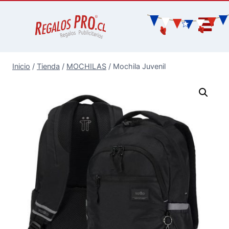
Inicio
/
Tienda
/
MOCHILAS
/
Mochila Juvenil