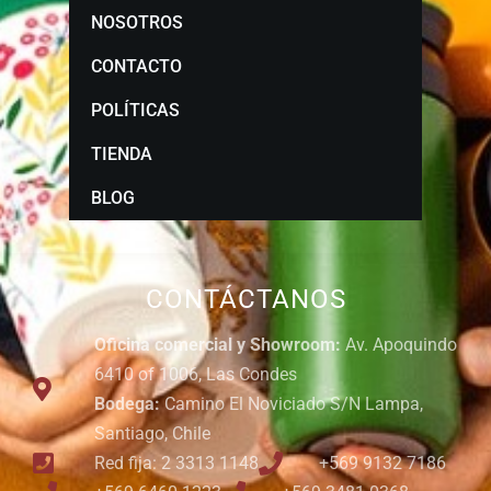
NOSOTROS
CONTACTO
POLÍTICAS
TIENDA
BLOG
CONTÁCTANOS
Oficina comercial y Showroom:
Av. Apoquindo
6410 of 1006, Las Condes
Bodega:
Camino El Noviciado S/N Lampa,
Santiago, Chile
Red fija: 2 3313 1148
+569 9132 7186