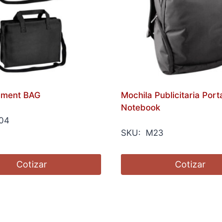
ument BAG
Mochila Publicitaria Port
Notebook
04
SKU: M23
Cotizar
Cotizar