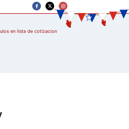
culos
y