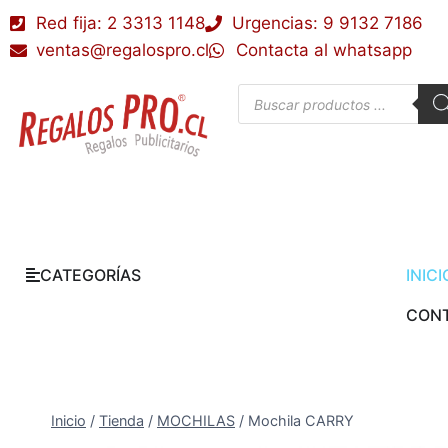
Red fija: 2 3313 1148
Urgencias: 9 9132 7186
ventas@regalospro.cl
Contacta al whatsapp
CATEGORÍAS
INICI
CON
Inicio
/
Tienda
/
MOCHILAS
/
Mochila CARRY