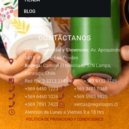
BLOG
CONTÁCTANOS
Oficina comercial y Showroom:
Av. Apoquindo
6410 of 1006, Las Condes
Bodega:
Camino El Noviciado S/N Lampa,
Santiago, Chile
Red fija: 2 3313 1148
+569 9132 7186
+569 6460 1223
+569 3481 0368
+569 6460 1026
+569 5903 9820
+569 7891 7423
ventas@regalospro.cl
Atención de Lunes a Viernes 9 a 18 Hrs
POLÍTICA DE PRIVACIDAD Y CONDICIONES