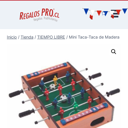
Inicio
/
Tienda
/
TIEMPO LIBRE
/
Mini Taca-Taca de Madera