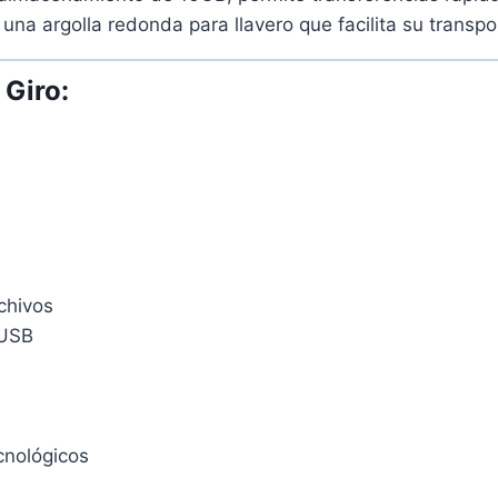
una argolla redonda para llavero que facilita su transp
 Giro:
chivos
 USB
cnológicos