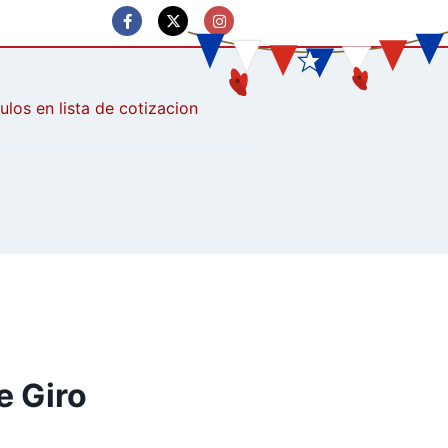
culos
e Giro