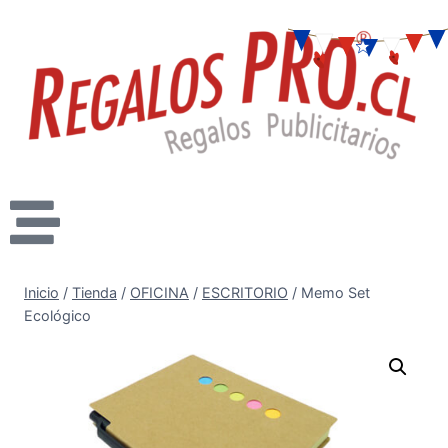
Inicio
/
Tienda
/
OFICINA
/
ESCRITORIO
/
Memo Set
Ecológico