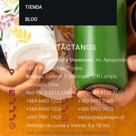
TIENDA
BLOG
CONTÁCTANOS
Oficina comercial y Showroom:
Av. Apoquindo
6410 of 1006, Las Condes
Bodega:
Camino El Noviciado S/N Lampa,
Santiago, Chile
Red fija: 2 3313 1148
+569 9132 7186
+569 6460 1223
+569 3481 0368
+569 6460 1026
+569 5903 9820
+569 7891 7423
ventas@regalospro.cl
Atención de Lunes a Viernes 9 a 18 Hrs
POLÍTICA DE PRIVACIDAD Y CONDICIONES