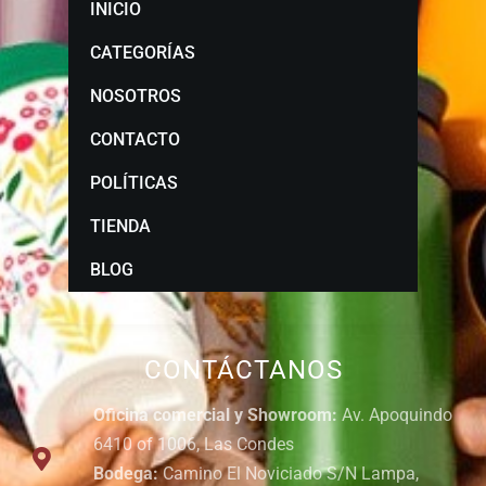
INICIO
CATEGORÍAS
NOSOTROS
CONTACTO
POLÍTICAS
TIENDA
BLOG
CONTÁCTANOS
Oficina comercial y Showroom:
Av. Apoquindo
6410 of 1006, Las Condes
Bodega:
Camino El Noviciado S/N Lampa,