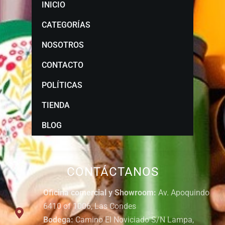
INICIO
CATEGORÍAS
NOSOTROS
CONTACTO
POLÍTICAS
TIENDA
BLOG
CONTÁCTANOS
Oficina comercial y Showroom:
Av. Apoquindo
6410 of 1006, Las Condes
Bodega:
Camino El Noviciado S/N Lampa,