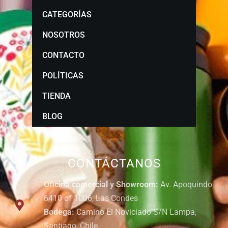
CATEGORÍAS
NOSOTROS
CONTACTO
POLÍTICAS
TIENDA
BLOG
CONTÁCTANOS
Oficina comercial y Showroom:
Av. Apoquindo
6410 of 1006, Las Condes
Bodega:
Camino El Noviciado S/N Lampa,
Santiago, Chile