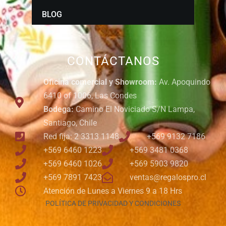
BLOG
CONTÁCTANOS
Oficina comercial y Showroom:
Av. Apoquindo
6410 of 1006, Las Condes
Bodega:
Camino El Noviciado S/N Lampa,
Santiago, Chile
Red fija: 2 3313 1148
+569 9132 7186
+569 6460 1223
+569 3481 0368
+569 6460 1026
+569 5903 9820
+569 7891 7423
ventas@regalospro.cl
Atención de Lunes a Viernes 9 a 18 Hrs
POLÍTICA DE PRIVACIDAD Y CONDICIONES