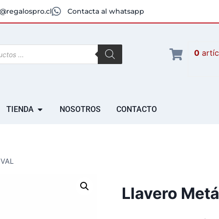
@regalospro.cl
Contacta al whatsapp
0
artí
TIENDA
NOSOTROS
CONTACTO
OVAL
Llavero Met