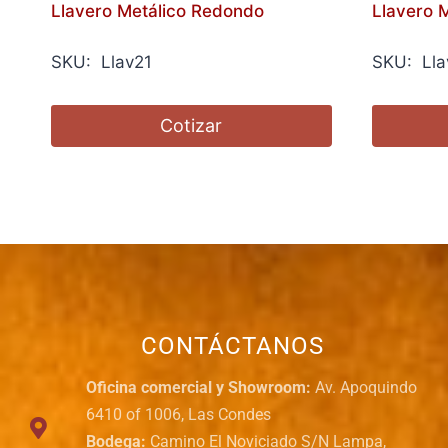
Llavero Metálico Redondo
Llavero M
SKU: Llav21
SKU: Lla
Cotizar
CONTÁCTANOS
Oficina comercial y Showroom:
Av. Apoquindo
6410 of 1006, Las Condes
Bodega:
Camino El Noviciado S/N Lampa,