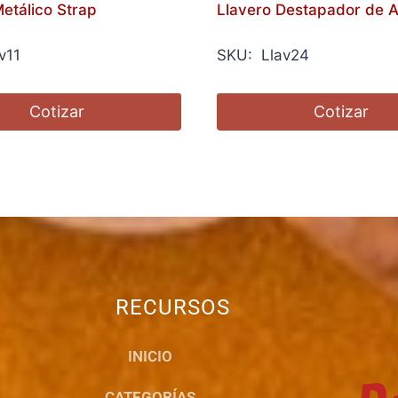
etálico Strap
Llavero Destapador de A
v11
SKU: Llav24
Cotizar
Cotizar
RECURSOS
INICIO
CATEGORÍAS