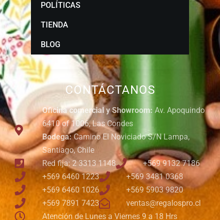
POLÍTICAS
TIENDA
BLOG
CONTÁCTANOS
Oficina comercial y Showroom:
Av. Apoquindo
6410 of 1006, Las Condes
Bodega:
Camino El Noviciado S/N Lampa,
Santiago, Chile
Red fija: 2 3313 1148
+569 9132 7186
+569 6460 1223
+569 3481 0368
+569 6460 1026
+569 5903 9820
+569 7891 7423
ventas@regalospro.cl
Atención de Lunes a Viernes 9 a 18 Hrs