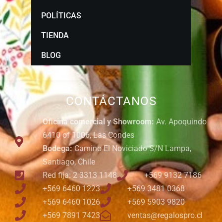
POLÍTICAS
TIENDA
BLOG
CONTÁCTANOS
Oficina comercial y Showroom:
Av. Apoquindo
6410 of 1006, Las Condes
Bodega:
Camino El Noviciado S/N Lampa,
Santiago, Chile
Red fija: 2 3313 1148
+569 9132 7186
+569 6460 1223
+569 3481 0368
+569 6460 1026
+569 5903 9820
+569 7891 7423
ventas@regalospro.cl