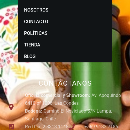
NOSOTROS
CONTACTO
POLÍTICAS
TIENDA
BLOG
CONTÁCTANOS
Oficina comercial y Showroom:
Av. Apoquindo
6410 of 1006, Las Condes
Bodega:
Camino El Noviciado S/N Lampa,
Santiago, Chile
Red fija: 2 3313 1148
+569 9132 7186