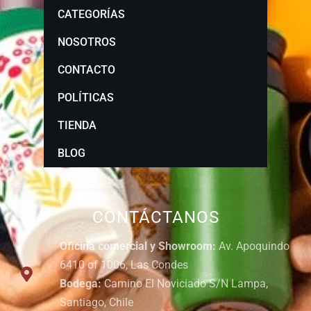
CATEGORÍAS
NOSOTROS
CONTACTO
POLÍTICAS
TIENDA
BLOG
CONTÁCTANOS
Oficina comercial y Showroom:
Av. Apoquindo
6410 of 1006, Las Condes
Bodega:
Camino El Noviciado S/N Lampa,
Santiago, Chile