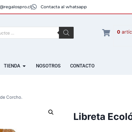
@regalospro.cl
Contacta al whatsapp
0
artí
TIENDA
NOSOTROS
CONTACTO
 de Corcho.
Libreta Ecol