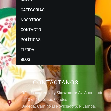
INICIO
CATEGORÍAS
NOSOTROS
CONTACTO
POLÍTICAS
TIENDA
BLOG
CONTÁCTANOS
Oficina comercial y Showroom:
Av. Apoquindo
6410 of 1006, Las Condes
Bodega:
Camino El Noviciado S/N Lampa,