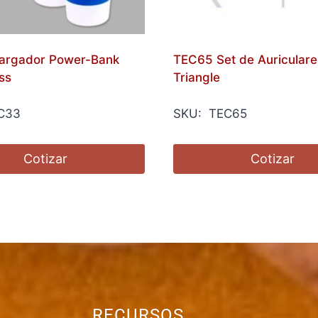
argador Power-Bank
TEC65 Set de Auriculare
ss
Triangle
C33
SKU: TEC65
Cotizar
Cotizar
RECURSOS