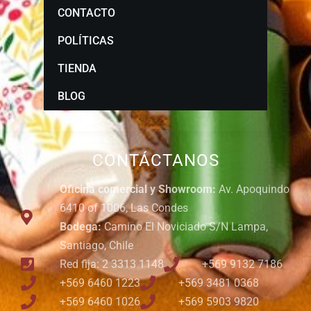
CONTACTO
POLÍTICAS
TIENDA
BLOG
CONTÁCTANOS
Oficina comercial y Showroom:
Av. Apoquindo
6410 of 1006, Las Condes
Bodega:
Camino El Noviciado S/N Lampa,
Santiago, Chile
Red fija: 2 3313 1148
+569 9132 7186
+569 6460 1223
+569 3481 0368
+569 6460 1026
+569 5903 9820