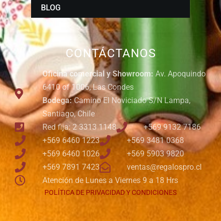
BLOG
CONTÁCTANOS
Oficina comercial y Showroom:
Av. Apoquindo
6410 of 1006, Las Condes
Bodega:
Camino El Noviciado S/N Lampa,
Santiago, Chile
Red fija: 2 3313 1148
+569 9132 7186
+569 6460 1223
+569 3481 0368
+569 6460 1026
+569 5903 9820
+569 7891 7423
ventas@regalospro.cl
Atención de Lunes a Viernes 9 a 18 Hrs
POLÍTICA DE PRIVACIDAD Y CONDICIONES