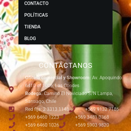
CONTACTO
POLÍTICAS
TIENDA
BLOG
CONTÁCTANOS
Oficina comercial y Showroom:
Av. Apoquindo
6410 of 1006, Las Condes
Bodega:
Camino El Noviciado S/N Lampa,
Santiago, Chile
Red fija: 2 3313 1148
+569 9132 7186
+569 6460 1223
+569 3481 0368
+569 6460 1026
+569 5903 9820