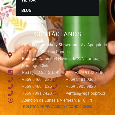
TIENDA
BLOG
CONTÁCTANOS
Oficina comercial y Showroom:
Av. Apoquindo
6410 of 1006, Las Condes
Bodega:
Camino El Noviciado S/N Lampa,
Santiago, Chile
Red fija: 2 3313 1148
+569 9132 7186
+569 6460 1223
+569 3481 0368
+569 6460 1026
+569 5903 9820
+569 7891 7423
ventas@regalospro.cl
Atención de Lunes a Viernes 9 a 18 Hrs
POLÍTICA DE PRIVACIDAD Y CONDICIONES