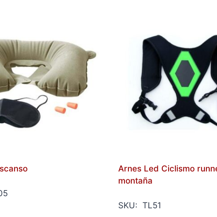
escanso
Arnes Led Ciclismo runn
montaña
05
SKU: TL51