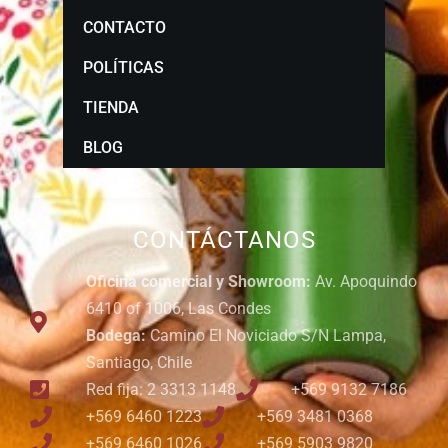
CONTACTO
POLÍTICAS
TIENDA
BLOG
CONTÁCTANOS
Oficina comercial y Showroom:
Av. Apoquindo
6410 of 1006, Las Condes
Bodega:
Camino El Noviciado S/N Lampa,
Santiago, Chile
Red fija: 2 3313 1148
+569 9132 7186
+569 6460 1223
+569 3481 0368
+569 6460 1026
+569 5903 9820