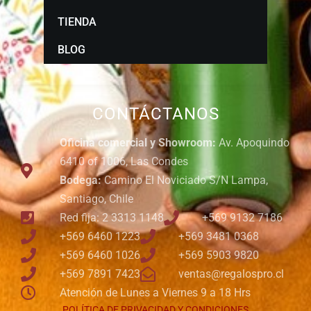
TIENDA
BLOG
CONTÁCTANOS
Oficina comercial y Showroom:
Av. Apoquindo
6410 of 1006, Las Condes
Bodega:
Camino El Noviciado S/N Lampa,
Santiago, Chile
Red fija: 2 3313 1148
+569 9132 7186
+569 6460 1223
+569 3481 0368
+569 6460 1026
+569 5903 9820
+569 7891 7423
ventas@regalospro.cl
Atención de Lunes a Viernes 9 a 18 Hrs
POLÍTICA DE PRIVACIDAD Y CONDICIONES