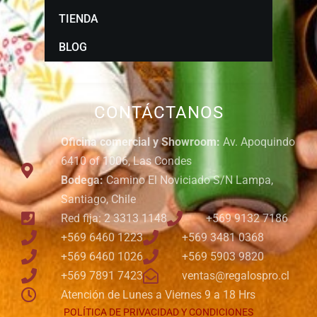
TIENDA
BLOG
CONTÁCTANOS
Oficina comercial y Showroom:
Av. Apoquindo
6410 of 1006, Las Condes
Bodega:
Camino El Noviciado S/N Lampa,
Santiago, Chile
Red fija: 2 3313 1148
+569 9132 7186
+569 6460 1223
+569 3481 0368
+569 6460 1026
+569 5903 9820
+569 7891 7423
ventas@regalospro.cl
Atención de Lunes a Viernes 9 a 18 Hrs
POLÍTICA DE PRIVACIDAD Y CONDICIONES