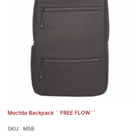
Mochila Backpack ´´FREE FLOW´´
SKU: M58