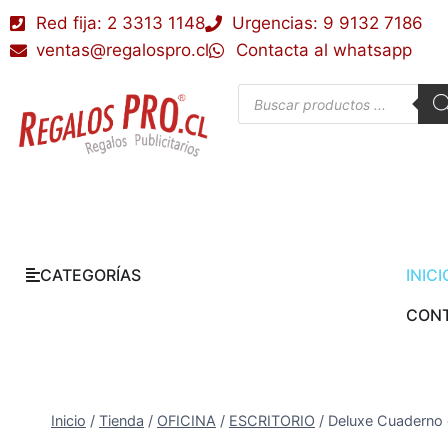
Red fija: 2 3313 1148
Urgencias: 9 9132 7186
ventas@regalospro.cl
Contacta al whatsapp
CATEGORÍAS
INICI
CON
Inicio
/
Tienda
/
OFICINA
/
ESCRITORIO
/
Deluxe Cuaderno