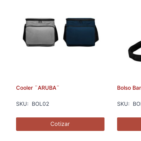
Cooler ¨ARUBA¨
Bolso Ba
SKU: BOL02
SKU: BO
Cotizar