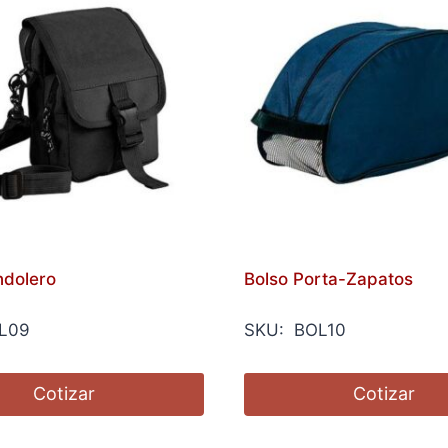
ndolero
Bolso Porta-Zapatos
L09
SKU: BOL10
Cotizar
Cotizar