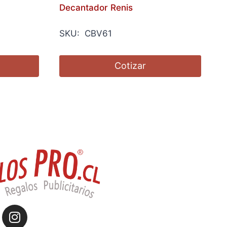
Decantador Renis
SKU: CBV61
Cotizar