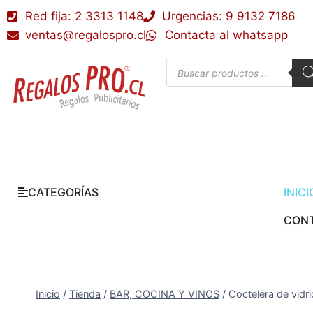
Red fija: 2 3313 1148
Urgencias: 9 9132 7186
ventas@regalospro.cl
Contacta al whatsapp
CATEGORÍAS
INICI
CON
Inicio
/
Tienda
/
BAR, COCINA Y VINOS
/
Coctelera de vid