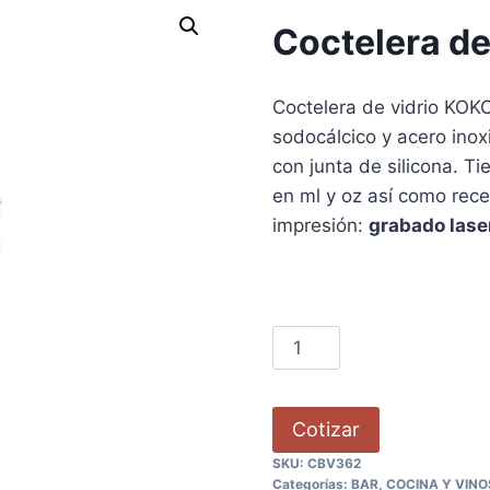
Coctelera d
Coctelera de vidrio KOKO
sodocálcico y acero inox
con junta de silicona. T
en ml y oz así como rece
impresión:
grabado laser
Cotizar
SKU:
CBV362
Categorías:
BAR, COCINA Y VINO