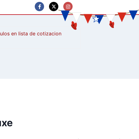
culos
uxe