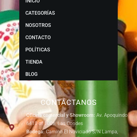
INICIO
CATEGORÍAS
NOSOTROS
CONTACTO
POLÍTICAS
TIENDA
BLOG
CONTÁCTANOS
Oficina comercial y Showroom:
Av. Apoquindo
6410 of 1006, Las Condes
Bodega:
Camino El Noviciado S/N Lampa,