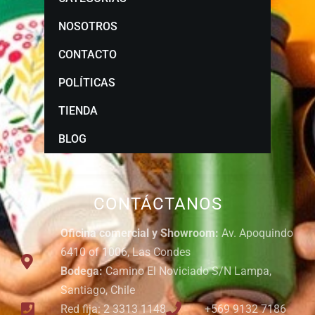
NOSOTROS
CONTACTO
POLÍTICAS
TIENDA
BLOG
CONTÁCTANOS
Oficina comercial y Showroom:
Av. Apoquindo
6410 of 1006, Las Condes
Bodega:
Camino El Noviciado S/N Lampa,
Santiago, Chile
Red fija: 2 3313 1148
+569 9132 7186