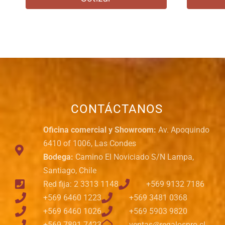
CONTÁCTANOS
Oficina comercial y Showroom:
Av. Apoquindo
6410 of 1006, Las Condes
Bodega:
Camino El Noviciado S/N Lampa,
Santiago, Chile
Red fija: 2 3313 1148
+569 9132 7186
+569 6460 1223
+569 3481 0368
+569 6460 1026
+569 5903 9820
+569 7891 7423
ventas@regalospro.cl