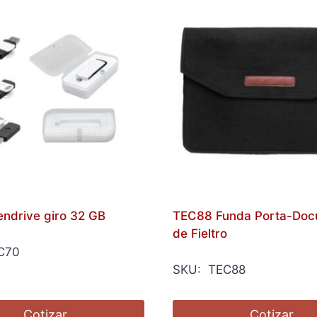
ndrive giro 32 GB
TEC88 Funda Porta-Doc
de Fieltro
C70
SKU: TEC88
Cotizar
Cotizar