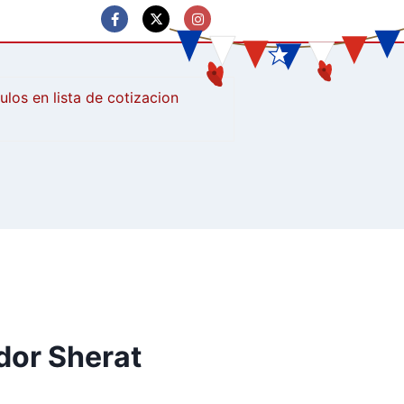
culos
dor Sherat