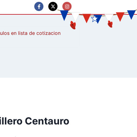
culos
illero Centauro