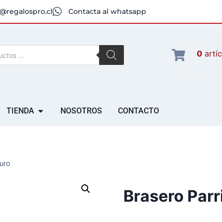
@regalospro.cl
Contacta al whatsapp
0
artí
TIENDA
NOSOTROS
CONTACTO
auro
Brasero Parr