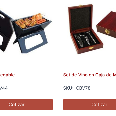
plegable
Set de Vino en Caja de 
V44
SKU: CBV78
Cotizar
Cotizar