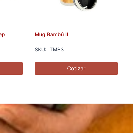
ep
Mug Bambú II
SKU: TMB3
Cotizar