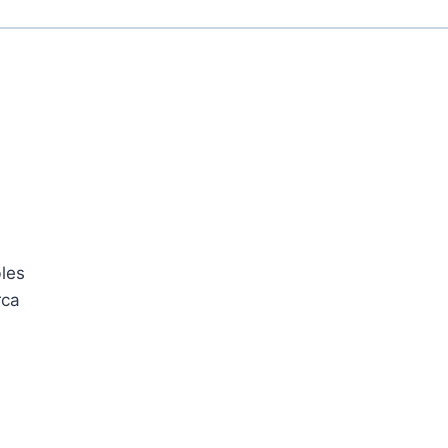
les
rca