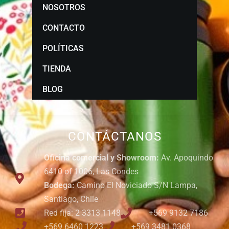
NOSOTROS
CONTACTO
POLÍTICAS
TIENDA
BLOG
CONTÁCTANOS
Oficina comercial y Showroom:
Av. Apoquindo
6410 of 1006, Las Condes
Bodega:
Camino El Noviciado S/N Lampa,
Santiago, Chile
Red fija: 2 3313 1148
+569 9132 7186
+569 6460 1223
+569 3481 0368