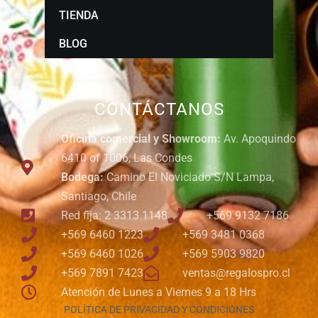
TIENDA
BLOG
CONTÁCTANOS
Oficina comercial y Showroom:
Av. Apoquindo
6410 of 1006, Las Condes
Bodega:
Camino El Noviciado S/N Lampa,
Santiago, Chile
Red fija: 2 3313 1148
+569 9132 7186
+569 6460 1223
+569 3481 0368
+569 6460 1026
+569 5903 9820
+569 7891 7423
ventas@regalospro.cl
Atención de Lunes a Viernes 9 a 18 Hrs
POLÍTICA DE PRIVACIDAD Y CONDICIONES