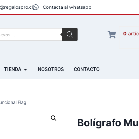
@regalospro.cl
Contacta al whatsapp
0
artí
TIENDA
NOSOTROS
CONTACTO
funcional Flag
Bolígrafo Mu